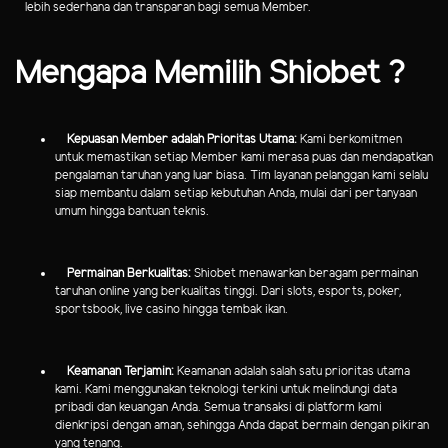
lebih sederhana dan transparan bagi semua Member.
Mengapa Memilih Shiobet ?
Kepuasan Member adalah Prioritas Utama:
Kami berkomitmen
untuk memastikan setiap Member kami merasa puas dan mendapatkan
pengalaman taruhan yang luar biasa. Tim layanan pelanggan kami selalu
siap membantu dalam setiap kebutuhan Anda, mulai dari pertanyaan
umum hingga bantuan teknis.
Permainan Berkualitas:
Shiobet menawarkan beragam permainan
taruhan online yang berkualitas tinggi. Dari slots, esports, poker,
sportsbook, live casino hingga tembak ikan.
Keamanan Terjamin:
Keamanan adalah salah satu prioritas utama
kami. Kami menggunakan teknologi terkini untuk melindungi data
pribadi dan keuangan Anda. Semua transaksi di platform kami
dienkripsi dengan aman, sehingga Anda dapat bermain dengan pikiran
yang tenang.