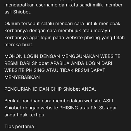
mendapatkan username dan kata sandi milik member
asli Shiobet.
Oknum tersebut selalu mencari cara untuk menjebak
korbannya dengan cara membujuk atau merayu
korbannya agar login pada website phising yang telah
mereka buat.
MOHON LOGIN DENGAN MENGGUNAKAN WEBSITE
RESMI DARI Shiobet APABILA ANDA LOGIN DARI
WEBSITE PHISING ATAU TIDAK RESMI DAPAT
MENYEBABKAN
PENCURIAN ID DAN CHIP Shiobet ANDA.
Berikut panduan cara membedakan website ASLI
Shiobet dengan website PHISING atau PALSU agar
anda tidak tertipu.
Tips pertama :