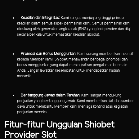
Keadilan dan Integritas:
Kami sangat menjunjung tinggi prinsip
keadilan dalam semua aspek permainan kami. Semua permainan kami
didukung oleh generator angka acak (RNG) yang independen dan diuji
secara berkala untuk memastikan keadilan absolut.
Promosi dan Bonus Menggiurkan:
Kami senang memberikan insentif
kepada Member kami. Shiobet menawarkan berbagai promosi dan
bonus menggiurkan yang dapat meningkatkan pengalaman bermain
Anda. Jangan lewatkan kesempatan untuk mendapatkan hadiah
menarik!
Bertanggung Jawab dalam Taruhan:
Kami sangat mendukung
perjudian yang bertanggung jawab. Kami memberikan alat dan sumber
daya untuk membantu Member kami menjaga kontrol atas kegiatan
perjudian mereka.
Fitur-fitur Unggulan Shiobet
Provider Slot