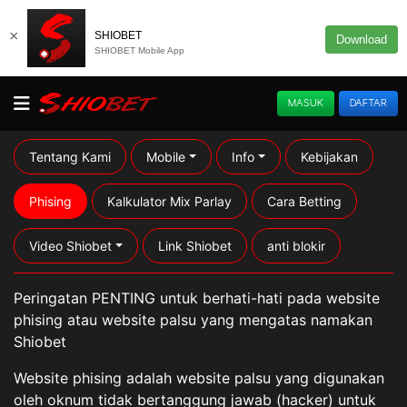
×
SHIOBET
Download
SHIOBET Mobile App
MASUK
DAFTAR
Tentang Kami
Mobile
Info
Kebijakan
Phising
Kalkulator Mix Parlay
Cara Betting
Video Shiobet
Link Shiobet
anti blokir
Peringatan PENTING untuk berhati-hati pada website
phising atau website palsu yang mengatas namakan
Shiobet
Website phising adalah website palsu yang digunakan
oleh oknum tidak bertanggung jawab (hacker) untuk