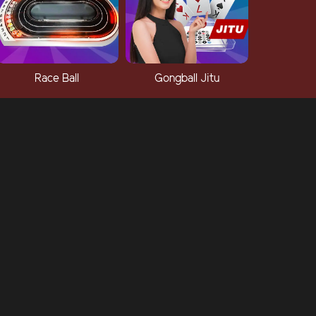
Race Ball
Gongball Jitu