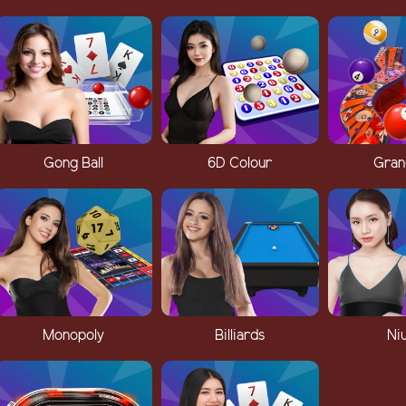
Gong Ball
6D Colour
Gran
Monopoly
Billiards
Ni