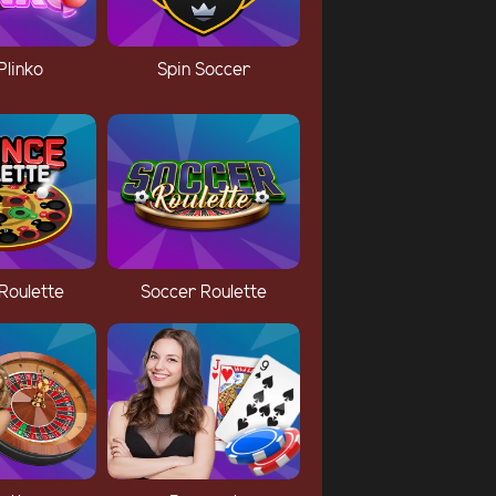
Plinko
Spin Soccer
Roulette
Soccer Roulette