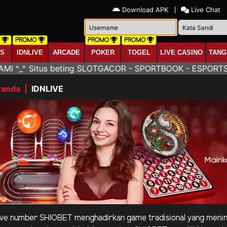
Download APK
Live Chat
O
PROMO
PROMO
PROMO
TS
IDNLIVE
ARCADE
POKER
TOGEL
LIVE CASINO
TANG
COR - SPORTBOOK - ESPORTS - CASINO - TOGEL - POKER T
randa
IDNLIVE
ve number SHIOBET menghadirkan game tradisional yang meningk