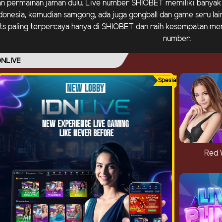
an permainan jaman dulu. Live number SHIOBET memiliki banyak
donesia, kemudian samgong, ada juga gongball dan game seru lai
its paling terpercaya hanya di SHIOBET dan raih kesempatan me
number.
DNLIVE
Spesial
Red 