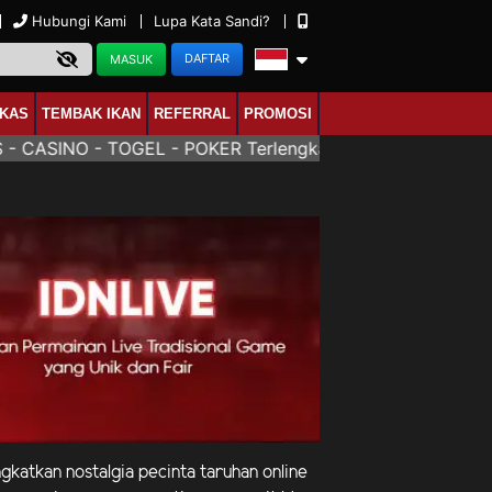
Hubungi Kami
Lupa Kata Sandi?
DAFTAR
KAS
TEMBAK IKAN
REFERRAL
PROMOSI
erlengkap & Terpercaya | Welcome bonus 60% ( Max 500
atkan nostalgia pecinta taruhan online