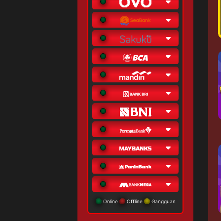
Online
Offline
Gangguan