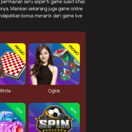
 permainan seru seperti game suwit khas
nnya. Mainkan sekarang juga game online
ndapatkan bonus menarik dari game live
PROMO
PROMO
White
Oglok
NEW
NEW