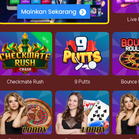
Live 
NEW
Checkmate Rush
9 Putts
Bounce 